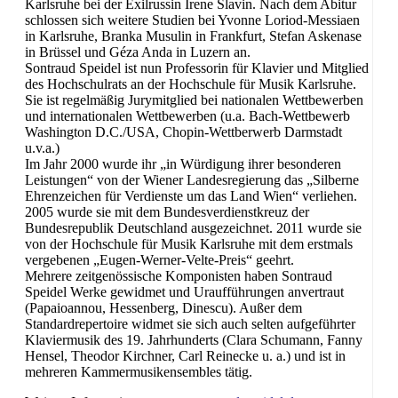
Karlsruhe bei der Exilrussin Irene Slavin. Nach dem Abitur
schlossen sich weitere Studien bei Yvonne Loriod-Messiaen
in Karlsruhe, Branka Musulin in Frankfurt, Stefan Askenase
in Brüssel und Géza Anda in Luzern an.
Sontraud Speidel ist nun Professorin für Klavier und Mitglied
des Hochschulrats an der Hochschule für Musik Karlsruhe.
Sie ist
regelmäßig Jurymitglied bei nationalen Wettbewerben
und internationalen Wettbewerben (u.a. Bach-Wettbewerb
Washington
D.C./USA,
Chopin-Wettberwerb Darmstadt
u.v.a.)
Im Jahr 2000 wurde ihr „in Würdigung ihrer besonderen
Leistungen“ von der Wiener Landesregierung das „Silberne
Ehrenzeichen für Verdienste um das Land Wien“ verliehen
.
2005 wurde sie mit dem Bundesverdienstkreuz der
Bundesrepublik Deutschland ausgezeichnet. 2011 wurde sie
von der Hochschule für Musik Karlsruhe mit dem erstmals
vergebenen „Eugen-Werner-Velte-Preis“ geehrt.
Mehrere zeitgenössische Komponisten haben Sontraud
Speidel Werke gewidmet und Uraufführungen anvertraut
(Papaioannou, Hessenberg, Dinescu). Außer dem
Standardrepertoire widmet sie sich auch selten aufgeführter
Klaviermusik des 19. Jahrhunderts (Clara Schumann, Fanny
Hensel, Theodor Kirchner, Carl Reinecke u. a.) und ist in
mehreren Kammermusikensembles tätig.