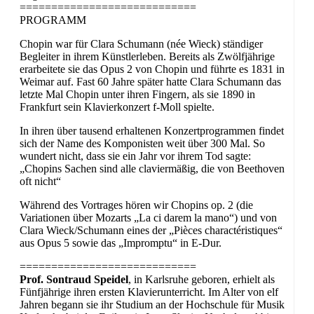
============================
PROGRAMM
Chopin war für Clara Schumann (née Wieck) ständiger
Begleiter in ihrem Künstlerleben. Bereits als Zwölfjährige
erarbeitete sie das Opus 2 von Chopin und führte es 1831 in
Weimar auf. Fast 60 Jahre später hatte Clara Schumann das
letzte Mal Chopin unter ihren Fingern, als sie 1890 in
Frankfurt sein Klavierkonzert f-Moll spielte.
In ihren über tausend erhaltenen Konzertprogrammen findet
sich der Name des Komponisten weit über 300 Mal. So
wundert nicht, dass sie ein Jahr vor ihrem Tod sagte:
„Chopins Sachen sind alle claviermäßig, die von Beethoven
oft nicht“
Während des Vortrages hören wir Chopins op. 2 (die
Variationen über Mozarts „La ci darem la mano“) und von
Clara Wieck/Schumann eines der „Pièces charactéristiques“
aus Opus 5 sowie das „Impromptu“ in E-Dur.
============================
Prof. Sontraud Speidel
, in Karlsruhe geboren, erhielt als
Fünfjährige ihren ersten Klavierunterricht. Im Alter von elf
Jahren begann sie ihr Studium an der Hochschule für Musik