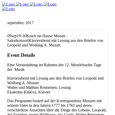
september, 2017
09
sep
19:30
Krach im Hause Mozart -
Salonkonzert
Klavierabend mit Lesung aus den Briefen von
Leopold und Wolfang A. Mozart.
Event Details
Eine Veranstaltung im Rahmen der 12. Mendelssohn Tage
der Musik
Klavierabend mit Lesung aus den Briefen von Leopold und
Wolfang A. Mozart.
Walter und Mathias Renneisen, Lesung
Ekaterina Kitáeva, Klavier
Das Programm basiert auf der Korrespondenz Mozarts mit
seinem Vater in den Jahren 1777 bis 1783 und deren
verschiedene Ansichten über die Dinge des Lebens. Leopold,
der Erzieher, gegen Wolfgang, das Genie. Walter Renneisen