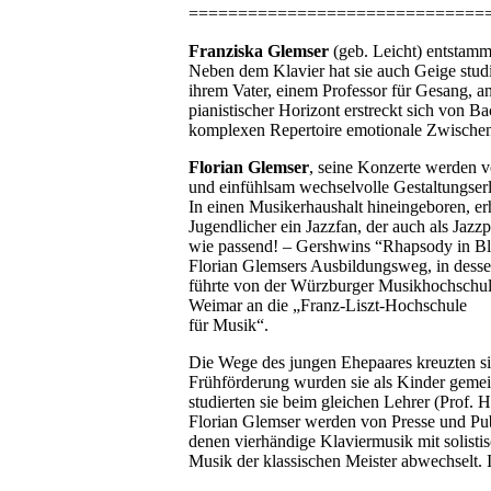
==============================
Franziska Glemser
(geb. Leicht) entstamm
Neben dem Klavier hat sie auch Geige studie
ihrem Vater, einem Professor für Gesang, an
pianistischer Horizont erstreckt sich von 
komplexen Repertoire emotionale Zwischenfa
Florian Glemser
, seine Konzerte werden v
und einfühlsam wechselvolle Gestaltungserl
In einen Musikerhaushalt hineingeboren, erh
Jugendlicher ein Jazzfan, der auch als Jazz
wie passend! – Gershwins “Rhapsody in Bl
Florian Glemsers Ausbildungsweg, in dessen
führte von der Würzburger Musikhochschule
Weimar an die „Franz-Liszt-Hochschule
für Musik“.
Die Wege des jungen Ehepaares kreuzten s
Frühförderung wurden sie als Kinder gemei
studierten sie beim gleichen Lehrer (Prof. 
Florian Glemser werden von Presse und Publ
denen vierhändige Klaviermusik mit solisti
Musik der klassischen Meister abwechselt.