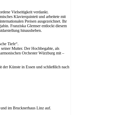
rdene Vielseitigkeit verdankt.
misches Klavierquintett und arbeitete mit
nternationalen Preisen ausgezeichnet. Ihr
rjabin. Franziska Glemser entlockt diesem
stdarstellung hinausheben.
sche Tiefe“.
n seiner Mutter. Der Hochbegabte, als
hilharmonischen Orchester Würzburg mit –
 der Künste in Essen und schließlich nach
 und im Brucknerhaus Linz auf.