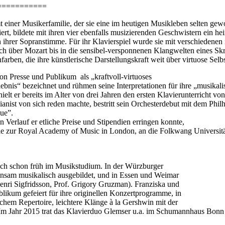
===========
t einer Musikerfamilie, der sie eine im heutigen Musikleben selten gewo
rt, bildete mit ihren vier ebenfalls musizierenden Geschwistern ein hei
 ihrer Sopranstimme. Für ihr Klavierspiel wurde sie mit verschiedenen i
Bach über Mozart bis in die sensibel-versponnenen Klangwelten eines Sk
rben, die ihre künstlerische Darstellungskraft weit über virtuose Selb
on Presse und Publikum als „kraftvoll-virtuoses
ebnis“ bezeichnet und rühmen seine Interpretationen für ihre „musikali
ielt er bereits im Alter von drei Jahren den ersten Klavierunterricht vo
pianist von sich reden machte, bestritt sein Orchesterdebut mit dem P
ue”.
 Verlauf er etliche Preise und Stipendien erringen konnte,
 zur Royal Academy of Music in London, an die Folkwang Universität
ich schon früh im Musikstudium. In der Würzburger
nsam musikalisch ausgebildet, und in Essen und Weimar
Henri Sigfridsson, Prof. Grigory Gruzman). Franziska und
ikum gefeiert für ihre originellen Konzertprogramme, in
schem Repertoire, leichtere Klänge à la Gershwin mit der
 Im Jahr 2015 trat das Klavierduo Glemser u.a. im Schumannhaus Bonn