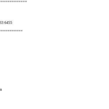
=============
633 6455
===========
in