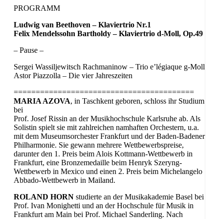
PROGRAMM
Ludwig van Beethoven – Klaviertrio Nr.1
Felix Mendelssohn Bartholdy – Klaviertrio d-Moll, Op.49
– Pause –
Sergei Wassiljewitsch Rachmaninow – Trio e’légiaque g-Moll
Astor Piazzolla – Die vier Jahreszeiten
=========================================
MARIA AZOVA
, in Taschkent geboren, schloss ihr Studium
bei
Prof. Josef Rissin an der Musikhochschule Karlsruhe ab. Als
Solistin spielt sie mit zahlreichen namhaften Orchestern, u.a.
mit dem Museumsorchester Frankfurt und der Baden-Badener
Philharmonie. Sie gewann mehrere Wettbewerbspreise,
darunter den 1. Preis beim Alois Kottmann-Wettbewerb in
Frankfurt, eine Bronzemedaille beim Henryk Szeryng-
Wettbewerb in Mexico und einen 2. Preis beim Michelangelo
Abbado-Wettbewerb in Mailand.
ROLAND HORN
studierte an der Musikakademie Basel bei
Prof. Ivan Monighetti und an der Hochschule für Musik in
Frankfurt am Main bei Prof. Michael Sanderling. Nach