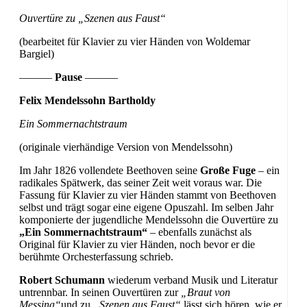
Ouvertüre zu „Szenen aus Faust“
(bearbeitet für Klavier zu vier Händen von Woldemar
Bargiel)
———
Pause
———
Felix Mendelssohn Bartholdy
Ein Sommernachtstraum
(originale vierhändige Version von Mendelssohn)
Im Jahr 1826 vollendete Beethoven seine
Große Fuge
– ein
radikales Spätwerk, das seiner Zeit weit voraus war. Die
Fassung für Klavier zu vier Händen stammt von Beethoven
selbst und trägt sogar eine eigene Opuszahl. Im selben Jahr
komponierte der jugendliche Mendelssohn die Ouvertüre zu
„Ein Sommernachtstraum“
– ebenfalls zunächst als
Original für Klavier zu vier Händen, noch bevor er die
berühmte Orchesterfassung schrieb.
Robert Schumann
wiederum verband Musik und Literatur
untrennbar. In seinen Ouvertüren zur
„Braut von
Messina“
und zu
„Szenen aus Faust“
lässt sich hören, wie er