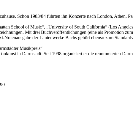
lt zuhause. Schon 1983/84 führten ihn Konzerte nach London, Athen, P
ttan School of Music“, „University of South California“ (Los Angeles
zeichnungen. Mit drei Buchveröffentlichungen (eine als Promotion zum 
ext-Notenausgabe der Lautenwerke Bachs gehört ebenso zum Standardwer
armstädter Musikpreis“.
 Tonkunst in Darmstadt. Seit 1998 organisiert er die renommierten Darms
490