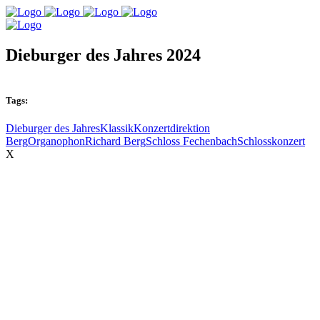
Dieburger des Jahres 2024
Tags:
Dieburger des Jahres
Klassik
Konzertdirektion
Berg
Organophon
Richard Berg
Schloss Fechenbach
Schlosskonzert
X