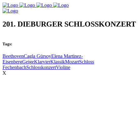
201. DIEBURGER SCHLOSSKONZERT
Tags:
Beethoven
Cagla Gürsoy
Elena Martinez-
Eisenberg
Geige
Klarvier
Klassik
Mozart
Schloss
Fechenbach
Schlosskonzert
Violine
X